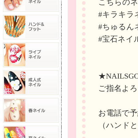
こちらの
#キラキラ
#ちゅるん
#宝石ネイ
★NAILSG
ご指名よろ
お電話で予約→
（ハンドと