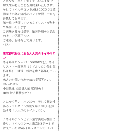
と異なり、早くて安く美しいネイルで、
耐久性があることをお約束いたします。
そしてネイルサロン-NAILSGOGOでは技
術向上の為の無料のハンド練習モデルを
募集しております。
第一線で活躍しているネイリストが無料
で施術いたします。
ご興味ある方は是非、応募詳細をお読み
の上、ご応募下さい。
ご連絡、お待ちしております。
<PR>
東京都渋谷区にある大人気のネイルサロ
ン
ネイルサロン－NAILSGOGOでは、ネイ
リスト・一般事務（ネイルサロン受付業
務兼務）・経理・総務を求人募集してい
ます。
求人のお問い合わせはお電話下さい。
03-6411-3959
小田急線 祖師谷大蔵 駅前1分！
JR線 渋谷駅徒歩2分！
とにかく早い！オン30分 美しく耐久性
あるジェルネイル施術で毎月800人を担
当する！大人気のネイルサロン。
☆ネイルチャンピオン清水美結が独自に
作り、ネイルスクール東京MSアートで
教えていたMSネイルシステムで、OJT