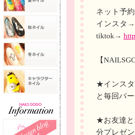
ネット予
インスタ
tiktok→
htt
【NAILS
★インスタに
と毎回パー
★お友達と
分プレゼ