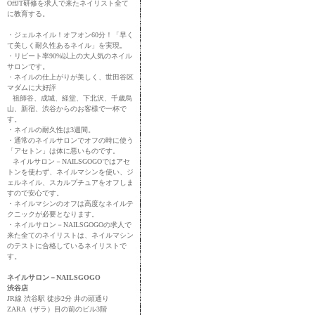
OffJT研修を求人で来たネイリスト全て
に教育する。
・ジェルネイル！オフオン60分！「早く
て美しく耐久性あるネイル」を実現。
・リピート率90%以上の大人気のネイル
サロンです。
・ネイルの仕上がりが美しく、世田谷区
マダムに大好評
祖師谷、成城、経堂、下北沢、千歳烏
山、新宿、渋谷からのお客様で一杯で
す。
・ネイルの耐久性は3週間。
・通常のネイルサロンでオフの時に使う
「アセトン」は体に悪いものです。
ネイルサロン－NAILSGOGOではアセ
トンを使わず、ネイルマシンを使い、ジ
ェルネイル、スカルプチュアをオフしま
すので安心です。
・ネイルマシンのオフは高度なネイルテ
クニックが必要となります。
・ネイルサロン－NAILSGOGOの求人で
来た全てのネイリストは、ネイルマシン
のテストに合格しているネイリストで
す。
ネイルサロン－NAILSGOGO
渋谷店
JR線 渋谷駅 徒歩2分 井の頭通り
ZARA（ザラ）目の前のビル3階