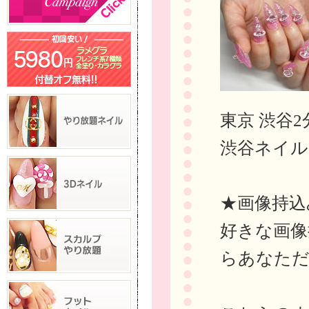
東京 渋谷2
渋谷ネイルサ
★画像持込
好きな画像
らあなた