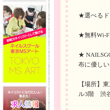
★選べるド
★無料Wi-
★ NAIL
布に優しい
【場所】東
ル3階 渋