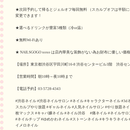
★次回予約して帰るとジェルオフ毎回無料 （スカルプオフは半額に
変更できます！
★選べるドリンクが豊富5種類（冷or温）
★無料Wi-Fiあり
★ NAILSGOGO xoxo は店内華美な装飾がない為お財布に優しい価
【場所】東京都渋谷区宇田川町16-8 渋谷センタービル3階 渋谷セン
【営業時間】朝10時～夜10時まで
【電話予約】03-5728-4343
#渋谷ネイル #渋谷ネイルサロン #ネイル #キャラクターネイル #3d
スカルプやり放題 #ギャルネイル #人気ネイルサロン #やり放題ネイル
枚マックス #キャバ嬢ネイル #ネイル渋谷 #痛ネイル #ネイルサロ
#ネイルチップ #ゆめかわネイル #ストーンネイル #キラキラネイル 
イメロネイル