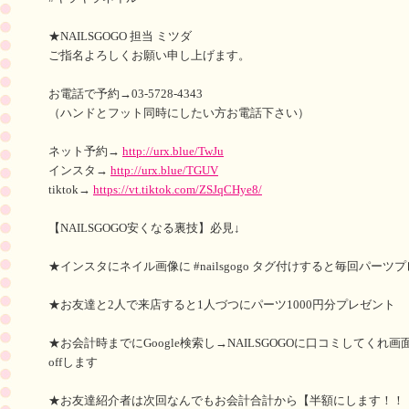
★NAILSGOGO 担当 ミツダ
ご指名よろしくお願い申し上げます。
お電話で予約→03-5728-4343
（ハンドとフット同時にしたい方お電話下さい）
ネット予約→
http://urx.blue/TwJu
インスタ→
http://urx.blue/TGUV
tiktok→
https://vt.tiktok.com/ZSJqCHye8/
【NAILSGOGO安くなる裏技】必見↓
★インスタにネイル画像に #nailsgogo タグ付けすると毎回パーツ
★お友達と2人で来店すると1人づつにパーツ1000円分プレゼント
★お会計時までにGoogle検索し→NAILSGOGOに口コミしてくれ
offします
★お友達紹介者は次回なんでもお会計合計から【半額にします！！