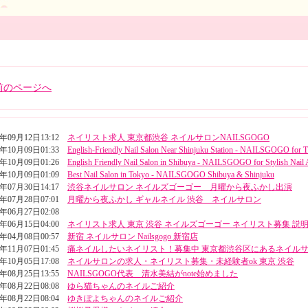
前のページへ
5年09月12日13:12
ネイリスト求人 東京都渋谷 ネイルサロンNAILSGOGO
4年10月09日01:33
English-Friendly Nail Salon Near Shinjuku Station - NAILSGOGO for T
4年10月09日01:26
English Friendly Nail Salon in Shibuya - NAILSGOGO for Stylish Nail 
4年10月09日01:09
Best Nail Salon in Tokyo - NAILSGOGO Shibuya & Shinjuku
4年07月30日14:17
渋谷ネイルサロン ネイルズゴーゴー 月曜から夜ふかし出演
4年07月28日07:01
月曜から夜ふかし ギャルネイル 渋谷 ネイルサロン
4年06月27日02:08
4年06月15日04:00
ネイリスト求人 東京 渋谷 ネイルズゴーゴー ネイリスト募集 説
4年04月08日00:57
新宿 ネイルサロン Nailsgogo 新宿店
3年11月07日01:45
痛ネイルしたいネイリスト！募集中 東京都渋谷区にあるネイル
3年10月05日17:08
ネイルサロンの求人・ネイリスト募集・未経験者ok 東京 渋谷
3年08月25日13:55
NAILSGOGO代表 清水美結がnote始めました
3年08月22日08:08
ゆら猫ちゃんのネイルご紹介
3年08月22日08:04
ゆきぽよちゃんのネイルご紹介