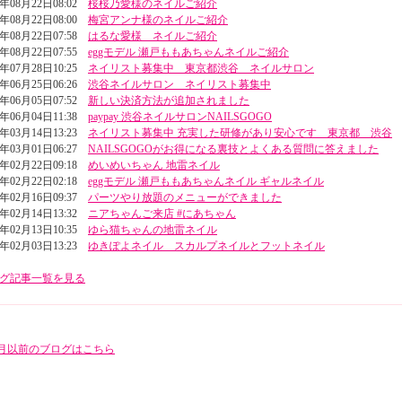
3年08月22日08:02
桜桜乃愛様のネイルご紹介
3年08月22日08:00
梅宮アンナ様のネイルご紹介
3年08月22日07:58
はるな愛様 ネイルご紹介
3年08月22日07:55
eggモデル 瀬戸ももあちゃんネイルご紹介
3年07月28日10:25
ネイリスト募集中 東京都渋谷 ネイルサロン
3年06月25日06:26
渋谷ネイルサロン ネイリスト募集中
3年06月05日07:52
新しい決済方法が追加されました
3年06月04日11:38
paypay 渋谷ネイルサロンNAILSGOGO
3年03月14日13:23
ネイリスト募集中 充実した研修があり安心です 東京都 渋谷
3年03月01日06:27
NAILSGOGOがお得になる裏技とよくある質問に答えました
3年02月22日09:18
めいめいちゃん 地雷ネイル
3年02月22日02:18
eggモデル 瀬戸ももあちゃんネイル ギャルネイル
3年02月16日09:37
パーツやり放題のメニューができました
3年02月14日13:32
ニアちゃんご来店 #にあちゃん
3年02月13日10:35
ゆら猫ちゃんの地雷ネイル
3年02月03日13:23
ゆきぽよネイル スカルプネイルとフットネイル
グ記事一覧を見る
年5月以前のブログはこちら