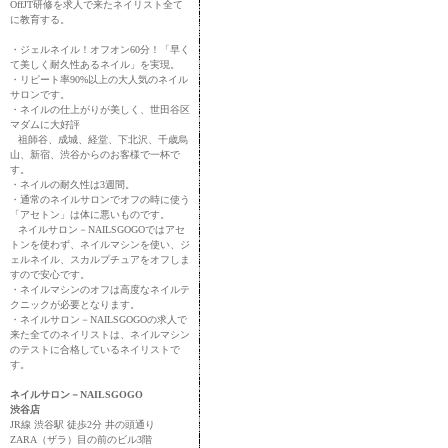
OffJT研修を求人で来たネイリスト全て
に教育する。
・ジェルネイル！オフオン60分！「早く
て美しく耐久性あるネイル」を実現。
・リピート率90%以上の大人気のネイル
サロンです。
・ネイルの仕上がりが美しく、世田谷区
マダムに大好評
祖師谷、成城、経堂、下北沢、千歳烏
山、新宿、渋谷からのお客様で一杯で
す。
・ネイルの耐久性は3週間。
・通常のネイルサロンでオフの時に使う
「アセトン」は体に悪いものです。
ネイルサロン－NAILSGOGOではアセ
トンを使わず、ネイルマシンを使い、ジ
ェルネイル、スカルプチュアをオフしま
すので安心です。
・ネイルマシンのオフは高度なネイルテ
クニックが必要となります。
・ネイルサロン－NAILSGOGOの求人で
来た全てのネイリストは、ネイルマシン
のテストに合格しているネイリストで
す。
ネイルサロン－NAILSGOGO
渋谷店
JR線 渋谷駅 徒歩2分 井の頭通り
ZARA（ザラ）目の前のビル3階