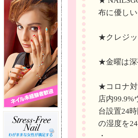
★ NAIL
布に優しい
★クレジッ
★金曜は深
★コロナ対
店内99.
台設置24
の湿度を24
・