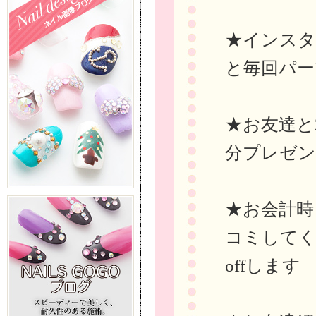
★インスタに
と毎回パー
★お友達と
分プレゼ
★お会計時ま
コミしてく
offします