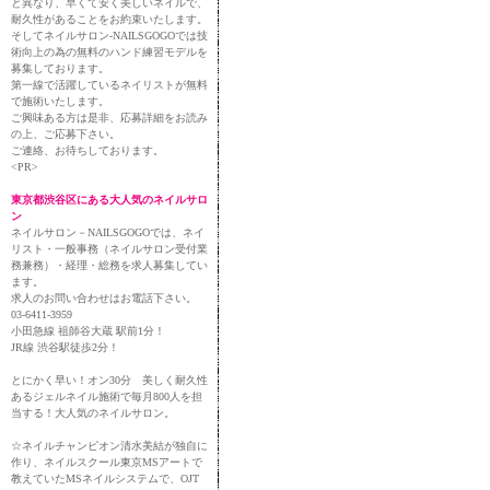
と異なり、早くて安く美しいネイルで、
耐久性があることをお約束いたします。
そしてネイルサロン-NAILSGOGOでは技
術向上の為の無料のハンド練習モデルを
募集しております。
第一線で活躍しているネイリストが無料
で施術いたします。
ご興味ある方は是非、応募詳細をお読み
の上、ご応募下さい。
ご連絡、お待ちしております。
<PR>
東京都渋谷区にある大人気のネイルサロ
ン
ネイルサロン－NAILSGOGOでは、ネイ
リスト・一般事務（ネイルサロン受付業
務兼務）・経理・総務を求人募集してい
ます。
求人のお問い合わせはお電話下さい。
03-6411-3959
小田急線 祖師谷大蔵 駅前1分！
JR線 渋谷駅徒歩2分！
とにかく早い！オン30分 美しく耐久性
あるジェルネイル施術で毎月800人を担
当する！大人気のネイルサロン。
☆ネイルチャンピオン清水美結が独自に
作り、ネイルスクール東京MSアートで
教えていたMSネイルシステムで、OJT