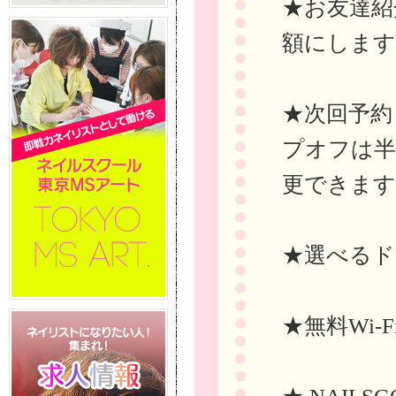
★お友達紹
額にします
★次回予約
プオフは半
更できます
★選べるド
★無料Wi-