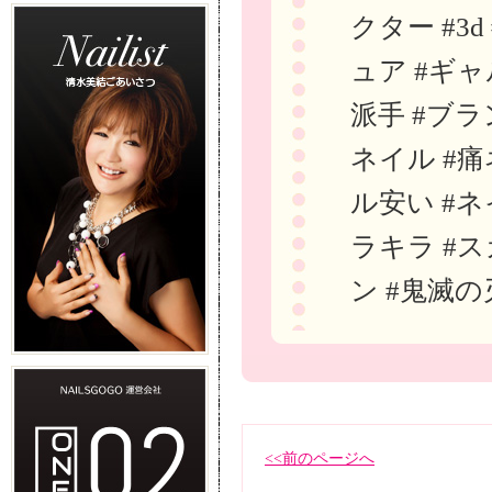
クター #3
ュア #ギャ
派手 #ブラ
ネイル #痛
ル安い #ネ
ラキラ #ス
ン #鬼滅の
<<前のページへ