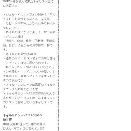
OffJT研修を求人で来たネイリスト全て
に教育する。
・ジェルネイル！オフオン60分！「早く
て美しく耐久性あるネイル」を実現。
・リピート率90%以上の大人気のネイル
サロンです。
・ネイルの仕上がりが美しく、世田谷区
マダムに大好評
祖師谷、成城、経堂、下北沢、千歳烏
山、新宿、渋谷からのお客様で一杯で
す。
・ネイルの耐久性は3週間。
・通常のネイルサロンでオフの時に使う
「アセトン」は体に悪いものです。
ネイルサロン－NAILSGOGOではアセ
トンを使わず、ネイルマシンを使い、ジ
ェルネイル、スカルプチュアをオフしま
すので安心です。
・ネイルマシンのオフは高度なネイルテ
クニックが必要となります。
・ネイルサロン－NAILSGOGOの求人で
来た全てのネイリストは、ネイルマシン
のテストに合格しているネイリストで
す。
ネイルサロン－NAILSGOGO
渋谷店
JR線 渋谷駅 徒歩2分 井の頭通り
ZARA（ザラ）目の前のビル3階