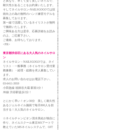
と異なり、早くて安く美しいネイルで、
耐久性があることをお約束いたします。
そしてネイルサロン-NAILSGOGOでは技
術向上の為の無料のハンド練習モデルを
募集しております。
第一線で活躍しているネイリストが無料
で施術いたします。
ご興味ある方は是非、応募詳細をお読み
の上、ご応募下さい。
ご連絡、お待ちしております。
<PR>
東京都渋谷区にある大人気のネイルサロ
ン
ネイルサロン－NAILSGOGOでは、ネイ
リスト・一般事務（ネイルサロン受付業
務兼務）・経理・総務を求人募集してい
ます。
求人のお問い合わせはお電話下さい。
03-6411-3959
小田急線 祖師谷大蔵 駅前1分！
JR線 渋谷駅徒歩2分！
とにかく早い！オン30分 美しく耐久性
あるジェルネイル施術で毎月800人を担
当する！大人気のネイルサロン。
☆ネイルチャンピオン清水美結が独自に
作り、ネイルスクール東京MSアートで
教えていたMSネイルシステムで、OJT