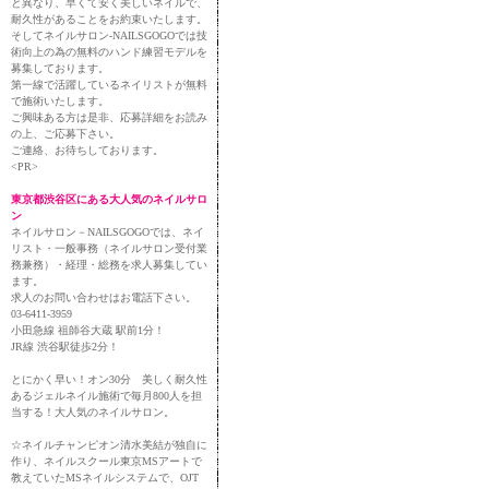
と異なり、早くて安く美しいネイルで、
耐久性があることをお約束いたします。
そしてネイルサロン-NAILSGOGOでは技
術向上の為の無料のハンド練習モデルを
募集しております。
第一線で活躍しているネイリストが無料
で施術いたします。
ご興味ある方は是非、応募詳細をお読み
の上、ご応募下さい。
ご連絡、お待ちしております。
<PR>
東京都渋谷区にある大人気のネイルサロ
ン
ネイルサロン－NAILSGOGOでは、ネイ
リスト・一般事務（ネイルサロン受付業
務兼務）・経理・総務を求人募集してい
ます。
求人のお問い合わせはお電話下さい。
03-6411-3959
小田急線 祖師谷大蔵 駅前1分！
JR線 渋谷駅徒歩2分！
とにかく早い！オン30分 美しく耐久性
あるジェルネイル施術で毎月800人を担
当する！大人気のネイルサロン。
☆ネイルチャンピオン清水美結が独自に
作り、ネイルスクール東京MSアートで
教えていたMSネイルシステムで、OJT