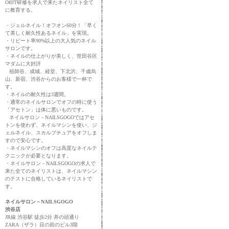
OffJT研修を求人で来たネイリスト全て
に教育する。
・ジェルネイル！オフオン60分！「早く
て美しく耐久性あるネイル」を実現。
・リピート率90%以上の大人気のネイル
サロンです。
・ネイルの仕上がりが美しく、世田谷区
マダムに大好評
祖師谷、成城、経堂、下北沢、千歳烏
山、新宿、渋谷からのお客様で一杯で
す。
・ネイルの耐久性は3週間。
・通常のネイルサロンでオフの時に使う
「アセトン」は体に悪いものです。
ネイルサロン－NAILSGOGOではアセ
トンを使わず、ネイルマシンを使い、ジ
ェルネイル、スカルプチュアをオフしま
すので安心です。
・ネイルマシンのオフは高度なネイルテ
クニックが必要となります。
・ネイルサロン－NAILSGOGOの求人で
来た全てのネイリストは、ネイルマシン
のテストに合格しているネイリストで
す。
ネイルサロン－NAILSGOGO
渋谷店
JR線 渋谷駅 徒歩2分 井の頭通り
ZARA（ザラ）目の前のビル3階