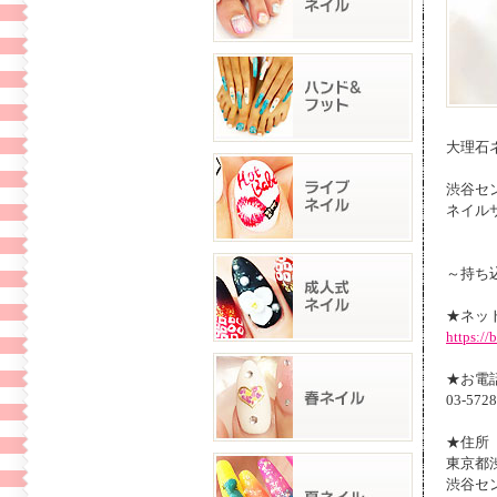
大理石
渋谷セ
ネイルサ
～持ち
★ネッ
https:/
★お電
03-5728
★住所
東京都渋
渋谷セ