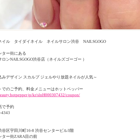
ネイル タイダイネイル ネイルサロン渋谷 NAILSGOGO
ンター街にある
ロンNAILSGOGO渋谷店（ネイルズゴーゴー ）
込みデザイン スカルプ ジェルやり放題ネイルが人気～
トでのご予約、料金メニューはホットペッパー
/beauty.hotpepper.jp/kr/slnH000307432/coupon/
話で予約
-4343
谷区宇田川町16-8 渋谷センタービル3階
ンター街ZARA目の前