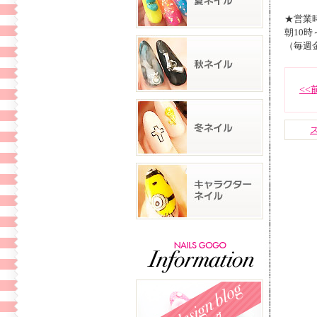
★営業
朝10時
（毎週
<