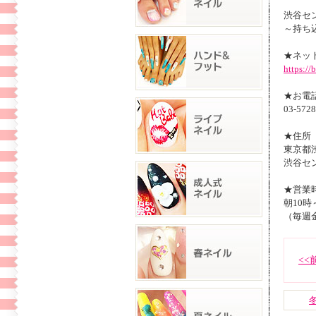
渋谷セン
～持ち
★ネッ
https:/
★お電
03-5728
★住所
東京都渋
渋谷セ
★営業
朝10時
（毎週
<