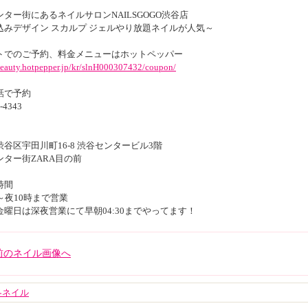
ター街にあるネイルサロンNAILSGOGO渋谷店
込みデザイン スカルプ ジェルやり放題ネイルが人気～
トでのご予約、料金メニューはホットペッパー
/beauty.hotpepper.jp/kr/slnH000307432/coupon/
話で予約
-4343
谷区宇田川町16-8 渋谷センタービル3階
ンター街ZARA目の前
時間
～夜10時まで営業
金曜日は深夜営業にて早朝04:30までやってます！
<前のネイル画像へ
冬ネイル