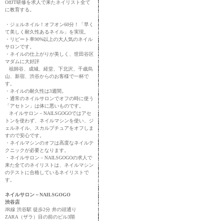
OffJT研修を求人で来たネイリスト全て
に教育する。
・ジェルネイル！オフオン60分！「早く
て美しく耐久性あるネイル」を実現。
・リピート率90%以上の大人気のネイル
サロンです。
・ネイルの仕上がりが美しく、世田谷区
マダムに大好評
祖師谷、成城、経堂、下北沢、千歳烏
山、新宿、渋谷からのお客様で一杯で
す。
・ネイルの耐久性は3週間。
・通常のネイルサロンでオフの時に使う
「アセトン」は体に悪いものです。
ネイルサロン－NAILSGOGOではアセ
トンを使わず、ネイルマシンを使い、ジ
ェルネイル、スカルプチュアをオフしま
すので安心です。
・ネイルマシンのオフは高度なネイルテ
クニックが必要となります。
・ネイルサロン－NAILSGOGOの求人で
来た全てのネイリストは、ネイルマシン
のテストに合格しているネイリストで
す。
ネイルサロン－NAILSGOGO
渋谷店
JR線 渋谷駅 徒歩2分 井の頭通り
ZARA（ザラ）目の前のビル3階