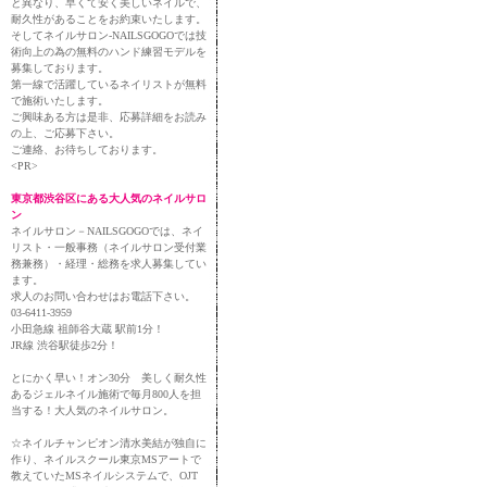
と異なり、早くて安く美しいネイルで、
耐久性があることをお約束いたします。
そしてネイルサロン-NAILSGOGOでは技
術向上の為の無料のハンド練習モデルを
募集しております。
第一線で活躍しているネイリストが無料
で施術いたします。
ご興味ある方は是非、応募詳細をお読み
の上、ご応募下さい。
ご連絡、お待ちしております。
<PR>
東京都渋谷区にある大人気のネイルサロ
ン
ネイルサロン－NAILSGOGOでは、ネイ
リスト・一般事務（ネイルサロン受付業
務兼務）・経理・総務を求人募集してい
ます。
求人のお問い合わせはお電話下さい。
03-6411-3959
小田急線 祖師谷大蔵 駅前1分！
JR線 渋谷駅徒歩2分！
とにかく早い！オン30分 美しく耐久性
あるジェルネイル施術で毎月800人を担
当する！大人気のネイルサロン。
☆ネイルチャンピオン清水美結が独自に
作り、ネイルスクール東京MSアートで
教えていたMSネイルシステムで、OJT