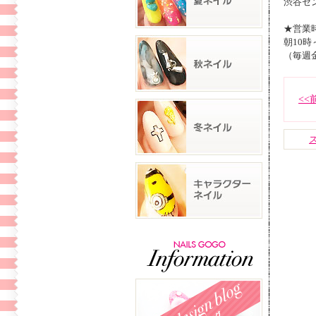
渋谷セ
★営業
朝10時
（毎週
<