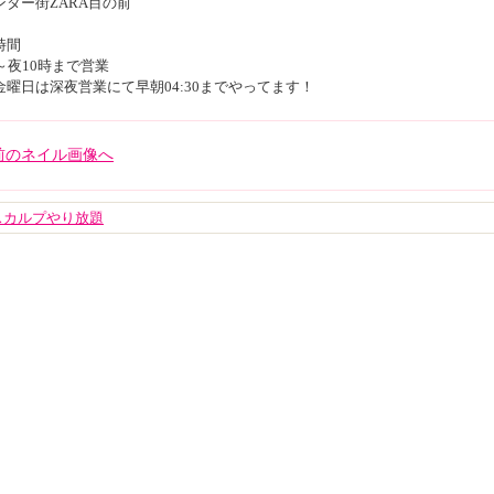
ンター街ZARA目の前
時間
～夜10時まで営業
金曜日は深夜営業にて早朝04:30までやってます！
<前のネイル画像へ
スカルプやり放題