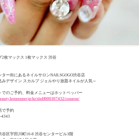
2枚マックス 1枚マックス 渋谷
ター街にあるネイルサロンNAILSGOGO渋谷店
込みデザイン スカルプ ジェルやり放題ネイルが人気～
トでのご予約、料金メニューはホットペッパー
/beauty.hotpepper.jp/kr/slnH000307432/coupon/
話で予約
-4343
谷区宇田川町16-8 渋谷センタービル3階