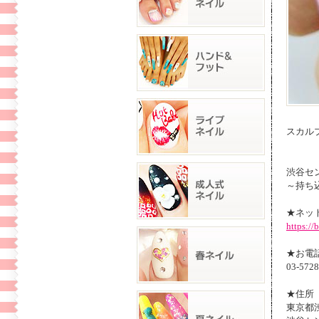
スカルプ
渋谷セン
～持ち
★ネッ
https:/
★お電
03-5728
★住所
東京都渋