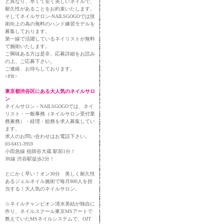
と異なり、早くて安く美しいネイルで、
耐久性があることをお約束いたします。
そしてネイルサロン-NAILSGOGOでは技
術向上の為の無料のハンド練習モデルを
募集しております。
第一線で活躍しているネイリストが無料
で施術いたします。
ご興味ある方は是非、応募詳細をお読み
の上、ご応募下さい。
ご連絡、お待ちしております。
<PR>
東京都渋谷区にある大人気のネイルサロ
ン
ネイルサロン－NAILSGOGOでは、ネイ
リスト・一般事務（ネイルサロン受付業
務兼務）・経理・総務を求人募集してい
ます。
求人のお問い合わせはお電話下さい。
03-6411-3959
小田急線 祖師谷大蔵 駅前1分！
JR線 渋谷駅徒歩2分！
とにかく早い！オン30分 美しく耐久性
あるジェルネイル施術で毎月800人を担
当する！大人気のネイルサロン。
☆ネイルチャンピオン清水美結が独自に
作り、ネイルスクール東京MSアートで
教えていたMSネイルシステムで、OJT