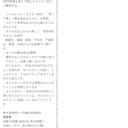
OffJT研修を求人で来たネイリスト全て
に教育する。
・ジェルネイル！オフオン60分！「早く
て美しく耐久性あるネイル」を実現。
・リピート率90%以上の大人気のネイル
サロンです。
・ネイルの仕上がりが美しく、世田谷区
マダムに大好評
祖師谷、成城、経堂、下北沢、千歳烏
山、新宿、渋谷からのお客様で一杯で
す。
・ネイルの耐久性は3週間。
・通常のネイルサロンでオフの時に使う
「アセトン」は体に悪いものです。
ネイルサロン－NAILSGOGOではアセ
トンを使わず、ネイルマシンを使い、ジ
ェルネイル、スカルプチュアをオフしま
すので安心です。
・ネイルマシンのオフは高度なネイルテ
クニックが必要となります。
・ネイルサロン－NAILSGOGOの求人で
来た全てのネイリストは、ネイルマシン
のテストに合格しているネイリストで
す。
ネイルサロン－NAILSGOGO
渋谷店
JR線 渋谷駅 徒歩2分 井の頭通り
ZARA（ザラ）目の前のビル3階