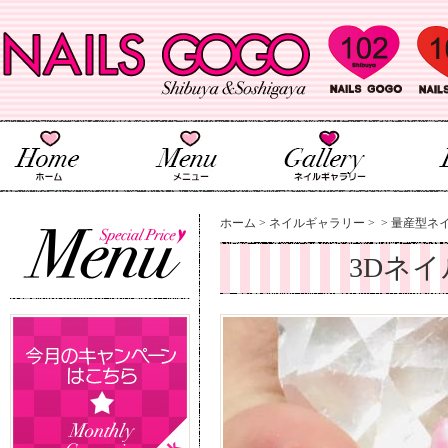
ホーム
>
ネイルギャラリー
>
>
量産型ネイ
3Dネ