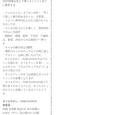
OffJT研修を求人で来たネイリスト全て
に教育する。
・ジェルネイル！オフオン60分！「早く
て美しく耐久性あるネイル」を実現。
・リピート率90%以上の大人気のネイル
サロンです。
・ネイルの仕上がりが美しく、世田谷区
マダムに大好評
祖師谷、成城、経堂、下北沢、千歳烏
山、新宿、渋谷からのお客様で一杯で
す。
・ネイルの耐久性は3週間。
・通常のネイルサロンでオフの時に使う
「アセトン」は体に悪いものです。
ネイルサロン－NAILSGOGOではアセ
トンを使わず、ネイルマシンを使い、ジ
ェルネイル、スカルプチュアをオフしま
すので安心です。
・ネイルマシンのオフは高度なネイルテ
クニックが必要となります。
・ネイルサロン－NAILSGOGOの求人で
来た全てのネイリストは、ネイルマシン
のテストに合格しているネイリストで
す。
ネイルサロン－NAILSGOGO
渋谷店
JR線 渋谷駅 徒歩2分 井の頭通り
ZARA（ザラ）目の前のビル3階