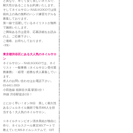
と異なり、早くて安く美しいネイルで、
耐久性があることをお約束いたします。
そしてネイルサロン-NAILSGOGOでは技
術向上の為の無料のハンド練習モデルを
募集しております。
第一線で活躍しているネイリストが無料
で施術いたします。
ご興味ある方は是非、応募詳細をお読み
の上、ご応募下さい。
ご連絡、お待ちしております。
<PR>
東京都渋谷区にある大人気のネイルサロ
ン
ネイルサロン－NAILSGOGOでは、ネイ
リスト・一般事務（ネイルサロン受付業
務兼務）・経理・総務を求人募集してい
ます。
求人のお問い合わせはお電話下さい。
03-6411-3959
小田急線 祖師谷大蔵 駅前1分！
JR線 渋谷駅徒歩2分！
とにかく早い！オン30分 美しく耐久性
あるジェルネイル施術で毎月800人を担
当する！大人気のネイルサロン。
☆ネイルチャンピオン清水美結が独自に
作り、ネイルスクール東京MSアートで
教えていたMSネイルシステムで、OJT