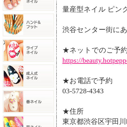
量産型ネイル ピン
渋谷センター街にある
★ネットでのご予
https://beauty.hotpep
★お電話で予約
03-5728-4343
★住所
東京都渋谷区宇田川町